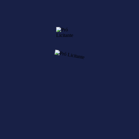
 de não receber ou receber o pagamento com atraso?
lei, jurisprudência e decisões das Cortes de Contas, pois somente assim