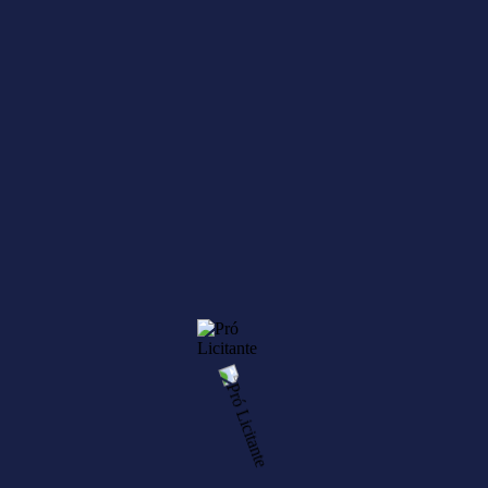
03/05/2021
Após a apresentação da proposta comercial ocorreu alguma situação
que impossibilita a execução contratual?
Leia Mais
Pedidos de troca de marca e prorrogação de prazo
Pró Licitante
03/05/2021
Os pedidos de troca de marca e prorrogação de prazo são
requerimentos de alteração contratual, por acordo entre as partes,
conforme o artigo 65 da Lei de Licitações nº 8.666/93 e são
comumente utilizados pelos licitantes para viabilizar a entrega de um
objeto ou até mesmo não incorrer em sanções administrativas.
Leia Mais
Reequilíbrios de Preços, cancelamento de ata e rescisão amigável