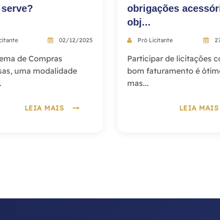
serve?
obrigações acessór
obj...
citante
02/12/2025
Pró Licitante
27
stema de Compras
Participar de licitações
sas, uma modalidade
bom faturamento é ótim
.
mas...
LEIA MAIS
LEIA MA