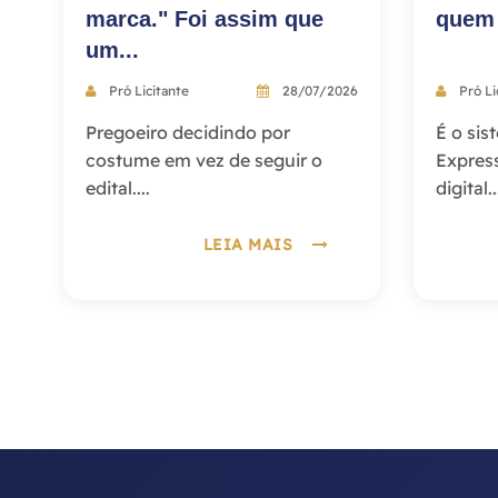
marca." Foi assim que
quem 
um...
Pró Licitante
28/07/2026
Pró Li
Pregoeiro decidindo por
É o si
costume em vez de seguir o
Expres
edital....
digital..
LEIA MAIS