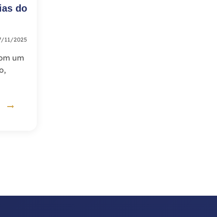
ias do
/11/2025
 com um
o,
IS