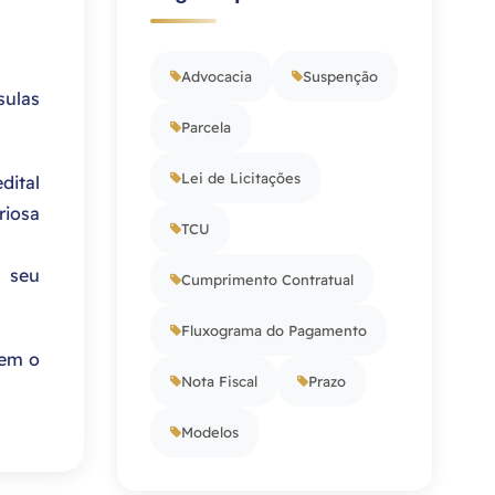
Advocacia
Suspenção
sulas
Parcela
Lei de Licitações
dital
riosa
TCU
o seu
Cumprimento Contratual
Fluxograma do Pagamento
tem o
Nota Fiscal
Prazo
Modelos